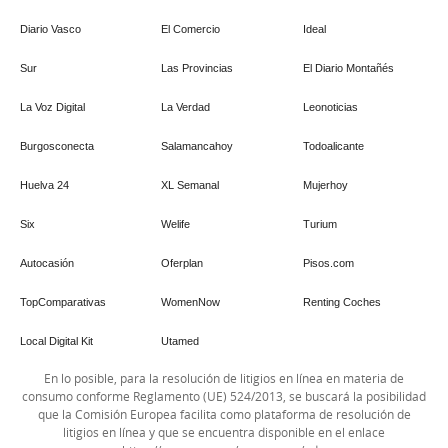
Diario Vasco
El Comercio
Ideal
Sur
Las Provincias
El Diario Montañés
La Voz Digital
La Verdad
Leonoticias
Burgosconecta
Salamancahoy
Todoalicante
Huelva 24
XL Semanal
Mujerhoy
Six
Welife
Turium
Autocasión
Oferplan
Pisos.com
TopComparativas
WomenNow
Renting Coches
Local Digital Kit
Utamed
En lo posible, para la resolución de litigios en línea en materia de
consumo conforme Reglamento (UE) 524/2013, se buscará la posibilidad
que la Comisión Europea facilita como plataforma de resolución de
litigios en línea y que se encuentra disponible en el enlace