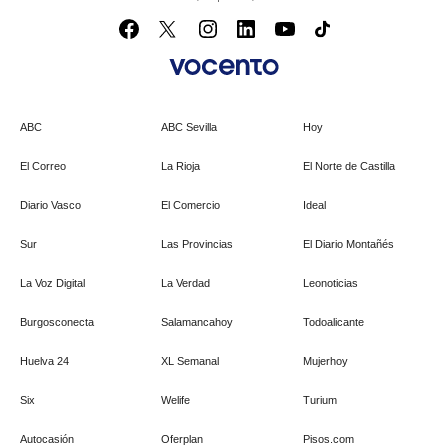
ABC
ABC Sevilla
Hoy
El Correo
La Rioja
El Norte de Castilla
Diario Vasco
El Comercio
Ideal
Sur
Las Provincias
El Diario Montañés
La Voz Digital
La Verdad
Leonoticias
Burgosconecta
Salamancahoy
Todoalicante
Huelva 24
XL Semanal
Mujerhoy
Six
Welife
Turium
Autocasión
Oferplan
Pisos.com